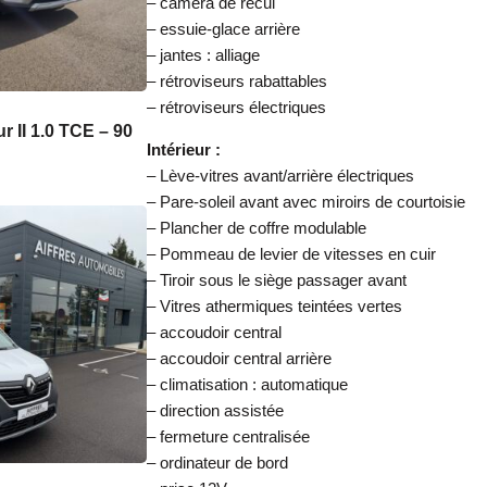
– caméra de recul
– essuie-glace arrière
– jantes : alliage
– rétroviseurs rabattables
– rétroviseurs électriques
r II 1.0 TCE – 90
Intérieur :
– Lève-vitres avant/arrière électriques
– Pare-soleil avant avec miroirs de courtoisie
– Plancher de coffre modulable
– Pommeau de levier de vitesses en cuir
– Tiroir sous le siège passager avant
– Vitres athermiques teintées vertes
– accoudoir central
– accoudoir central arrière
– climatisation : automatique
– direction assistée
– fermeture centralisée
– ordinateur de bord