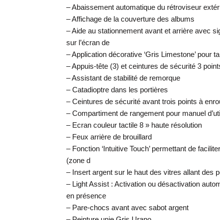
– Abaissement automatique du rétroviseur extér
– Affichage de la couverture des albums
– Aide au stationnement avant et arrière avec si
sur l’écran de
– Application décorative ‘Gris Limestone’ pour t
– Appuis-tête (3) et ceintures de sécurité 3 point
– Assistant de stabilité de remorque
– Catadioptre dans les portières
– Ceintures de sécurité avant trois points à enr
– Compartiment de rangement pour manuel d’uti
– Ecran couleur tactile 8 » haute résolution
– Feux arrière de brouillard
– Fonction ‘Intuitive Touch’ permettant de facilit
(zone d
– Insert argent sur le haut des vitres allant des p
– Light Assist : Activation ou désactivation au
en présence
– Pare-chocs avant avec sabot argent
– Peinture unie Gris Urano