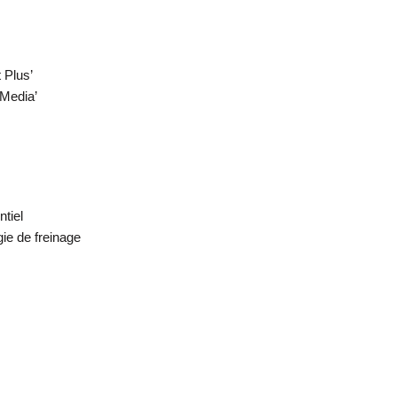
 Plus’
 Media’
tiel
ie de freinage