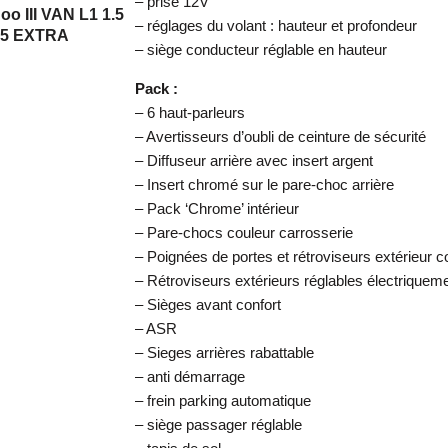
– prise 12V
o III VAN L1 1.5
– réglages du volant : hauteur et profondeur
95 EXTRA
– siège conducteur réglable en hauteur
Pack :
– 6 haut-parleurs
– Avertisseurs d’oubli de ceinture de sécurité
– Diffuseur arrière avec insert argent
– Insert chromé sur le pare-choc arrière
– Pack ‘Chrome’ intérieur
– Pare-chocs couleur carrosserie
– Poignées de portes et rétroviseurs extérieur c
– Rétroviseurs extérieurs réglables électriqueme
– Sièges avant confort
– ASR
– Sieges arrières rabattable
– anti démarrage
– frein parking automatique
– siège passager réglable