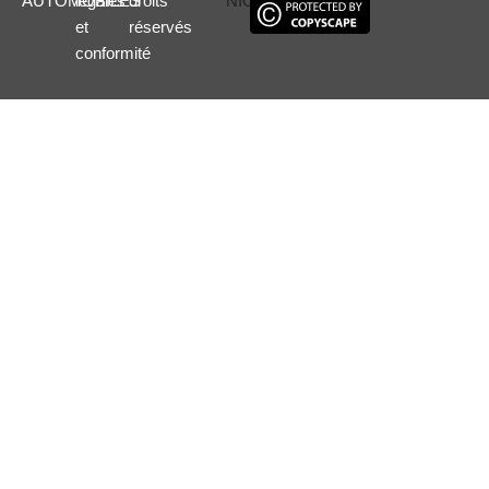
AUTOMOBILES
légales
droits
et
réservés
conformité