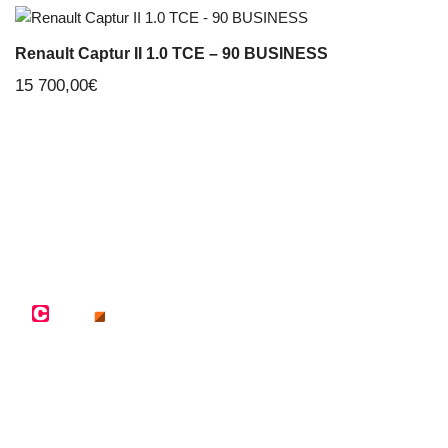
Renault Captur II 1.0 TCE – 90 BUSINESS
15 700,00
€
Aiffres Automobiles, votre garagiste et concessionnaire à
Aiffres près de Niort dans les Deux-Sèvres vous propose la
vente de véhicules neufs et d’occasion
ainsi que l’
entretien et
les réparations
toutes marques.
Plan du site :
Accueil
Nos véhicules