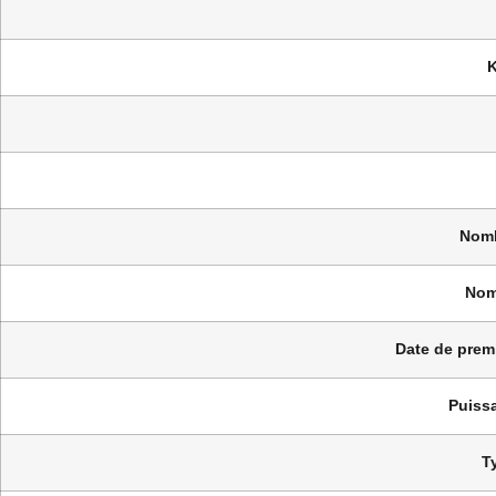
K
Nomb
Nom
Date de premi
Puissa
T