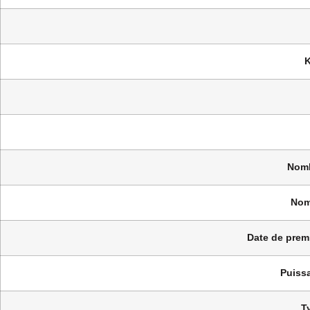
K
Nomb
Nom
Date de premi
Puissa
T