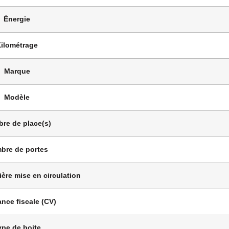
Énergie
ilométrage
Marque
Modèle
re de place(s)
bre de portes
ère mise en circulation
nce fiscale (CV)
ype de boite