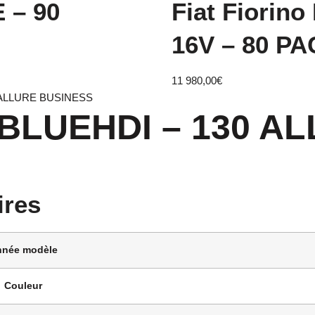
E – 90
Fiat Fiorin
16V – 80 P
11 980,00
€
30 ALLURE BUSINESS
.5 BLUEHDI – 130 
ires
nnée modèle
Couleur