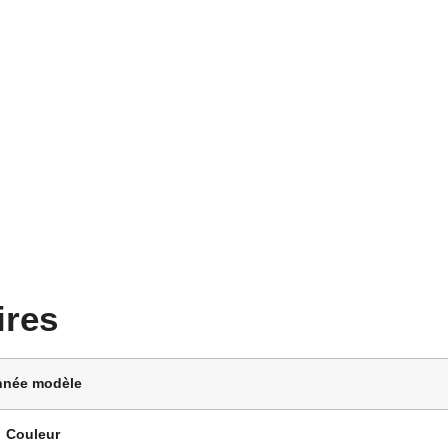
ires
nnée modèle
Couleur