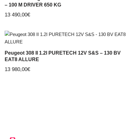
– 100 M DRIVER 650 KG
13 490,00
€
Peugeot 308 II 1.2I PURETECH 12V S&S – 130 BV
EAT8 ALLURE
13 980,00
€
Aiffres Automobiles, votre garagiste et concessionnaire à
Aiffres près de Niort dans les Deux-Sèvres vous propose la
vente de véhicules neufs et d’occasion
ainsi que l’
entretien et
les réparations
toutes marques.