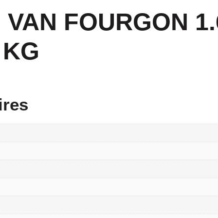
III VAN FOURGON 1
 KG
ires