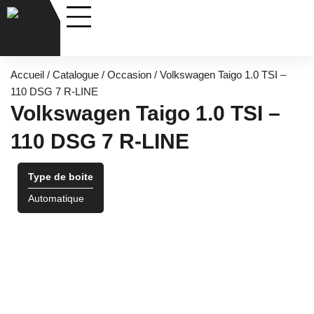
Nos véhicules
Entretiens & Services
Accueil
/
Catalogue
/
Occasion
/ Volkswagen Taigo 1.0 TSI –
110 DSG 7 R-LINE
Volkswagen Taigo 1.0 TSI –
110 DSG 7 R-LINE
Type de boite
Automatique