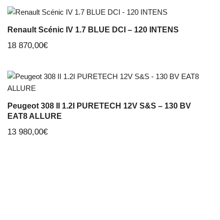
Renault Scénic IV 1.7 BLUE DCI – 120 INTENS
18 870,00
€
Peugeot 308 II 1.2I PURETECH 12V S&S – 130 BV
EAT8 ALLURE
13 980,00
€
Aiffres Automobiles, votre garagiste et concessionnaire à
Aiffres près de Niort dans les Deux-Sèvres vous propose la
vente de véhicules neufs et d’occasion
ainsi que l’
entretien et